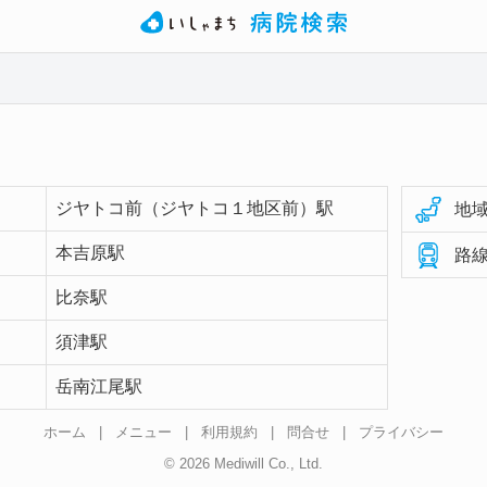
ジヤトコ前（ジヤトコ１地区前）駅
地域
本吉原駅
路線
比奈駅
須津駅
岳南江尾駅
ホーム
|
メニュー
|
利用規約
|
問合せ
|
プライバシー
© 2026 Mediwill Co., Ltd.