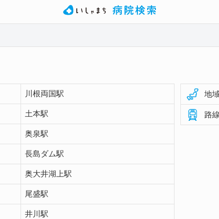
川根両国駅
地域
土本駅
路線
奥泉駅
長島ダム駅
奥大井湖上駅
尾盛駅
井川駅