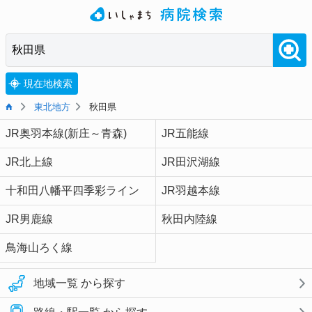
現在地検索
東北地方
秋田県
JR奥羽本線(新庄～青森)
JR五能線
JR北上線
JR田沢湖線
十和田八幡平四季彩ライン
JR羽越本線
JR男鹿線
秋田内陸線
鳥海山ろく線
地域一覧 から探す