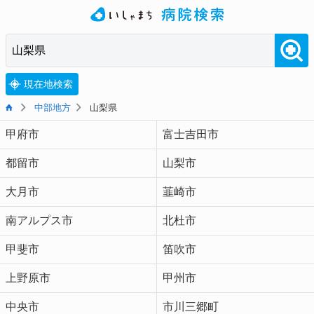
現在地検索
中部地方
山梨県
甲府市
富士吉田市
都留市
山梨市
大月市
韮崎市
南アルプス市
北杜市
甲斐市
笛吹市
上野原市
甲州市
中央市
市川三郷町