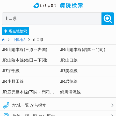
現在地検索
中国地方
山口県
JR山陽本線(三原～岩国)
JR山陽本線(岩国～門司)
JR山陰本線(益田～下関)
JR山口線
JR宇部線
JR美祢線
JR小野田線
JR岩徳線
JR鹿児島本線(下関・門司港～博多)
錦川清流線
地域一覧 から探す