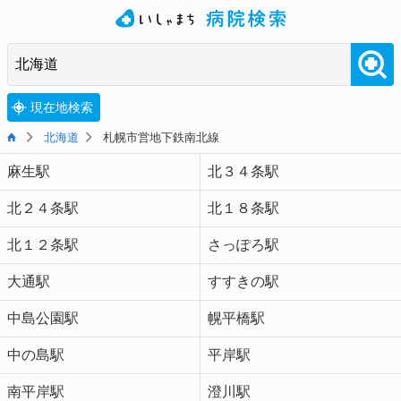
現在地検索
北海道
札幌市営地下鉄南北線
麻生駅
北３４条駅
北２４条駅
北１８条駅
北１２条駅
さっぽろ駅
大通駅
すすきの駅
中島公園駅
幌平橋駅
中の島駅
平岸駅
南平岸駅
澄川駅