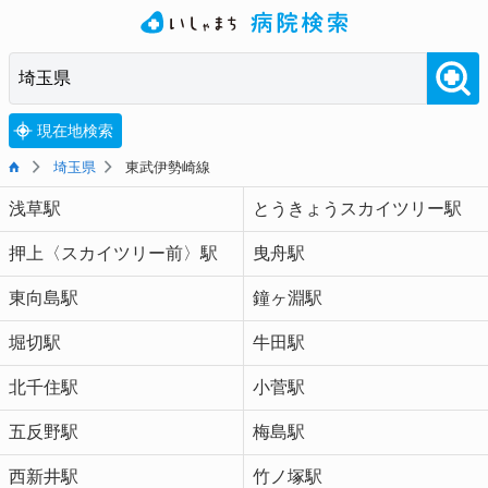
現在地検索
埼玉県
東武伊勢崎線
浅草駅
とうきょうスカイツリー駅
押上〈スカイツリー前〉駅
曳舟駅
東向島駅
鐘ヶ淵駅
堀切駅
牛田駅
北千住駅
小菅駅
五反野駅
梅島駅
西新井駅
竹ノ塚駅